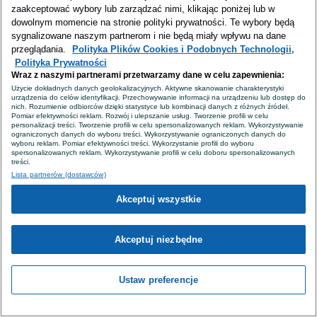
zaakceptować wybory lub zarządzać nimi, klikając poniżej lub w
dowolnym momencie na stronie polityki prywatności. Te wybory będą
sygnalizowane naszym partnerom i nie będą miały wpływu na dane
przeglądania.
Polityka Plików Cookies i Podobnych Technologii,
Polityka Prywatności
Wraz z naszymi partnerami przetwarzamy dane w celu zapewnienia:
Użycie dokładnych danych geolokalizacyjnych. Aktywne skanowanie charakterystyki
urządzenia do celów identyfikacji. Przechowywanie informacji na urządzeniu lub dostęp do
nich. Rozumienie odbiorców dzięki statystyce lub kombinacji danych z różnych źródeł.
Pomiar efektywności reklam. Rozwój i ulepszanie usług. Tworzenie profili w celu
personalizacji treści. Tworzenie profili w celu spersonalizowanych reklam. Wykorzystywanie
ograniczonych danych do wyboru treści. Wykorzystywanie ograniczonych danych do
wyboru reklam. Pomiar efektywności treści. Wykorzystanie profili do wyboru
spersonalizowanych reklam. Wykorzystywanie profili w celu doboru spersonalizowanych
treści.
Lista partnerów (dostawców)
Akceptuj wszystkie
Akceptuj niezbędne
Ustaw preferencje